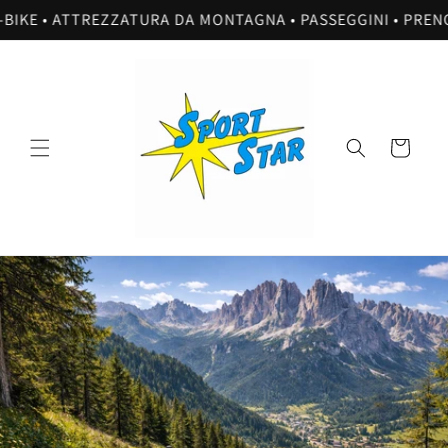
Vai
E-BIKE • ATTREZZATURA DA MONTAGNA • PASSEGGINI • PRENOT
direttamente
ai contenuti
Carrello